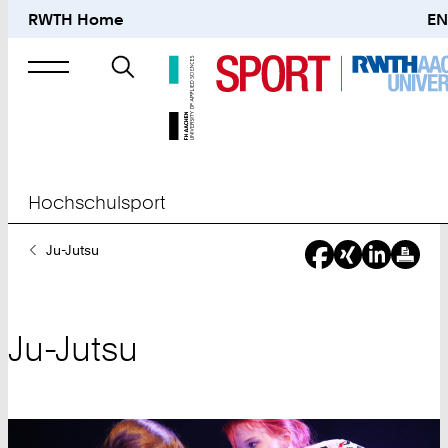
RWTH Home
EN
Suche
nach
Hochschulsport
Sie
Ju-Jutsu
sind
hier:
Ju-Jutsu