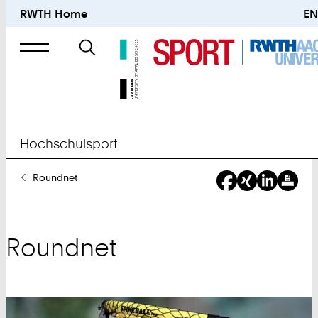
RWTH Home
EN
Suche
nach
Hochschulsport
Sie
Roundnet
sind
hier:
Roundnet