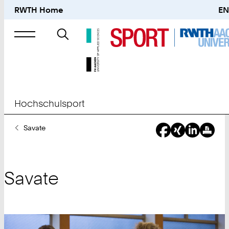
RWTH Home
EN
Suche
nach
Hochschulsport
Sie
Savate
sind
hier:
Savate