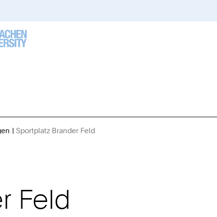
gen
Sportplatz Brander Feld
Sie
sind
hier:
r Feld