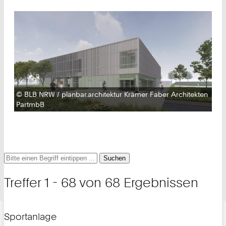
Urheberrecht:
©
BLB NRW / planbar.architektur Krämer Faber Architekten
PartmbB
Suche
Suche
Suche
nach
und
Treffer 1 - 68 von 68 Ergebnissen
Filter
Sportanlage