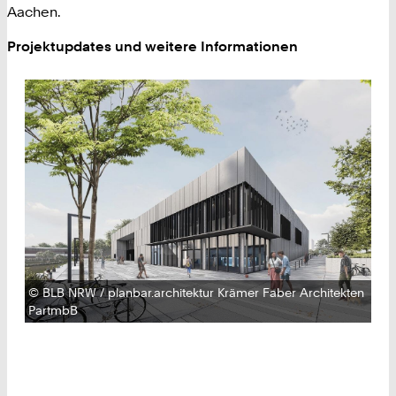
Aachen.
Projektupdates und weitere Informationen
Urheberrecht:
©
BLB NRW / planbar.architektur Krämer Faber Architekten
PartmbB