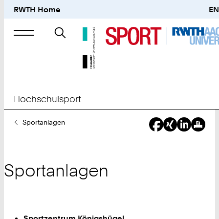
RWTH Home
EN
Suche
nach
Hochschulsport
Sie
Sportanlagen
sind
hier:
Sportanlagen
Sportzentrum Königshügel