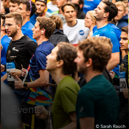
Events
Urheberrecht:
©
Sarah Rauch