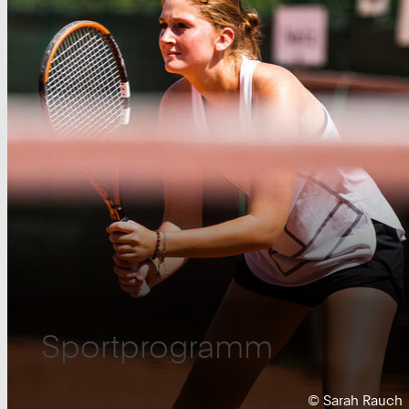
Sportprogramm
Urheberrecht:
©
Sarah Rauch