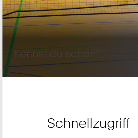
Kennst du schon?
Lust etwas Neues zu entdecken und auszuprobie
Pickleball
Schnellzugriff