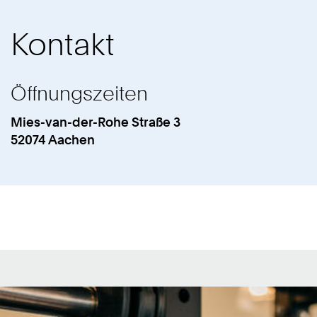
Kontakt
Öffnungszeiten
cht:
Mies-van-der-Rohe Straße 3
Hochschulsport
Work
52074
Aachen