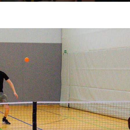
Vom Lousberglauf bis zum Eishockey Uni-
Cup veranstaltet das HSZ ganzjährig
spannende Sportevents.
Events