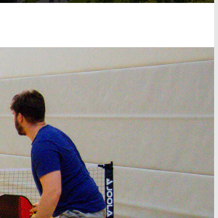
Unsere Sportanlagen erstrecken sich vom
Königshügel über das gesamte Stadtgebiet
bis hin zum Rursee.
Sportstätten und Bau