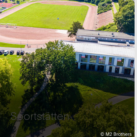
Sportstätten
Urheberrecht:
©
M2 Brothers