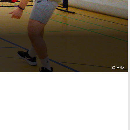
Urheberr
©
HSZ