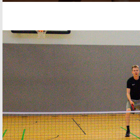
Ballsport, Tanz und Bewegung, Kampfsport,
Fitness und vieles mehr. Mit über 100
Sportarten ist für jede und jeden das
richtige Angebot mit dabei!
Sportprogramm