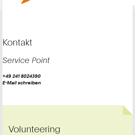
Kontakt
Service Point
Work
Telefon:
+49 241 8024390
+
Work
E-Mail schreiben
4
9
2
4
1
8
Volunteering
0