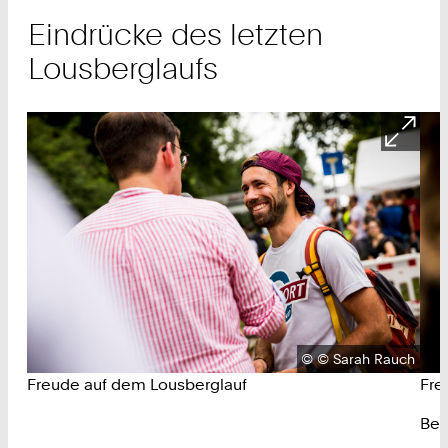
Eindrücke des letzten
Lousberglaufs
Urheberrecht:
©
© Sarah Rauch
Freude auf dem Lousberglauf
Fre
Bes