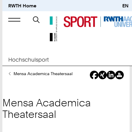
RWTH Home
EN
Suche
nach
Hochschulsport
Sie
Mensa Academica Theatersaal
sind
hier:
Mensa Academica
Theatersaal