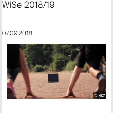
WiSe 2018/19
07.09.2018
Urheberre
©
HSZ