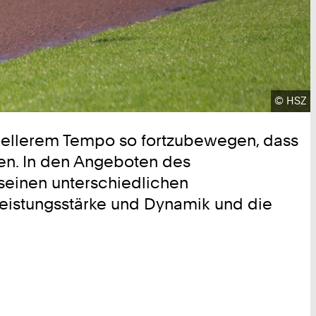
Urheber
©
HSZ
chnellerem Tempo so fortzubewegen, dass
sen. In den Angeboten des
seinen unterschiedlichen
eistungsstärke und Dynamik und die