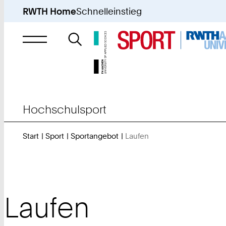
RWTH Home
Schnelleinstieg
Suche
nach
Hochschulsport
Start
Sport
Sportangebot
Laufen
Sie
sind
hier:
Laufen