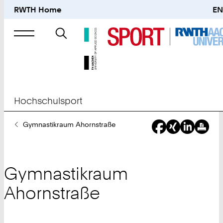
RWTH Home
EN
Suche
nach
Hochschulsport
Sie
Gymnastikraum Ahornstraße
sind
hier:
Gymnastikraum
Ahornstraße