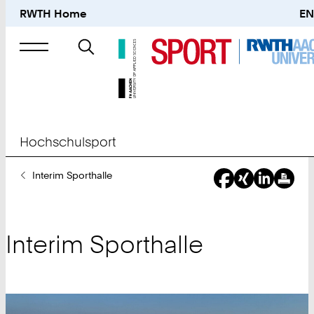
RWTH Home
EN
Suche
nach
Hochschulsport
Sie
Interim Sporthalle
sind
hier:
Interim Sporthalle