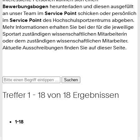
Bewerbungsbogen
herunterladen und diesen ausgefüllt
an unser Team im
Service Point
schicken oder persönlich
im
Service Point
des Hochschulsportzentrums abgeben.
Mehr Informationen erhalten Sie bei der für die jeweilige
Sportart zuständigen wissenschaftlichen Mitarbeiterin
oder dem zuständigen wissenschaftlichen Mitarbeiter.
Aktuelle Ausschreibungen finden Sie auf dieser Seite.
Suche
Suche
Suche
nach
und
Treffer 1 - 18 von 18 Ergebnissen
Filter
Blättern
Sie
1-18
sind
auf