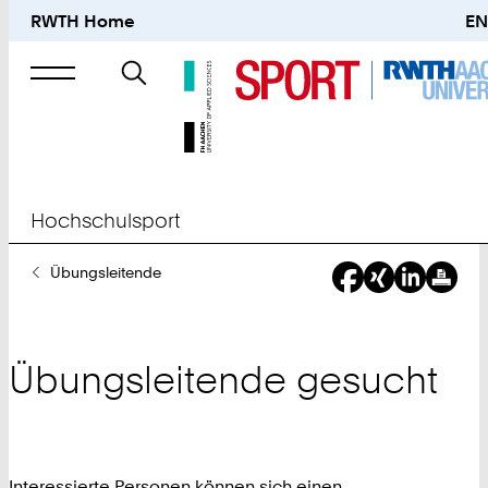
RWTH Home
EN
Suche
nach
Hochschulsport
Sie
Übungsleitende
sind
hier:
Übungsleitende gesucht
Interessierte Personen können sich einen