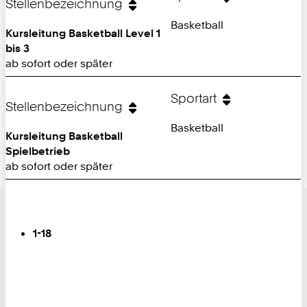
Stellenbezeichnung
Basketball
Kursleitung Basketball Level 1
bis 3
ab sofort oder später
Sportart
Stellenbezeichnung
Basketball
Kursleitung Basketball
Spielbetrieb
ab sofort oder später
Blättern
Sie
1-18
sind
auf
Seite: