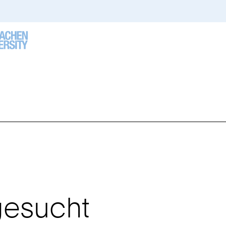
e
nd
r:
gesucht