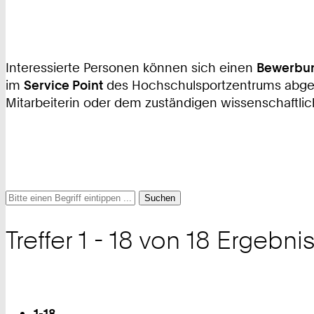
Interessierte Personen können sich einen
Bewerbu
im
Service Point
des Hochschulsportzentrums abgeben
Mitarbeiterin oder dem zuständigen wissenschaftlich
Suche
Suche
Suche
nach
Treffer 1 - 18 von 18 Ergebni
und
Filter
Blättern
1-18
Sie