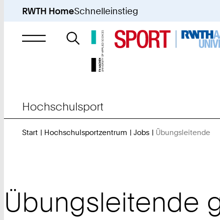
RWTH Home
Schnelleinstieg
Suche
nach
Hochschulsport
Start
Hochschulsportzentrum
Jobs
Übungsleitende
Si
si
hie
Übungsleitende 