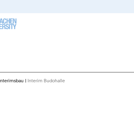
Interimsbau
Interim Budohalle
Sie
sind
hier:
e