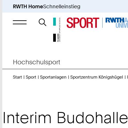
RWTH Home
Schnelleinstieg
Suche
nach
Hochschulsport
Start
Sport
Sportanlagen
Sportzentrum Königshügel
Interim Budohall