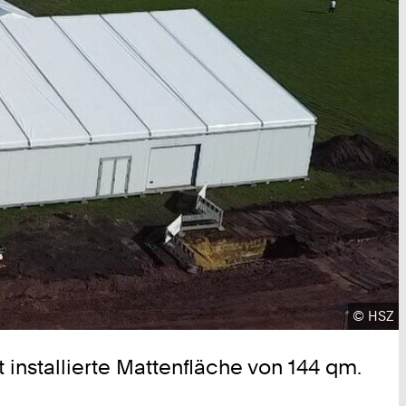
Urheber
©
HSZ
t installierte Mattenfläche von 144 qm.